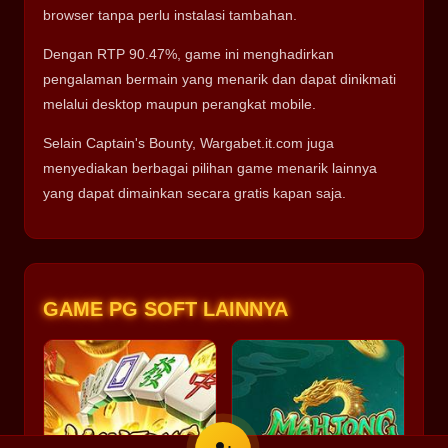
browser tanpa perlu instalasi tambahan.
Dengan RTP
90.47
%, game ini menghadirkan
pengalaman bermain yang menarik dan dapat dinikmati
melalui desktop maupun perangkat mobile.
Selain
Captain's Bounty
, Wargabet.it.com juga
menyediakan berbagai pilihan game menarik lainnya
yang dapat dimainkan secara gratis kapan saja.
GAME
PG SOFT
LAINNYA