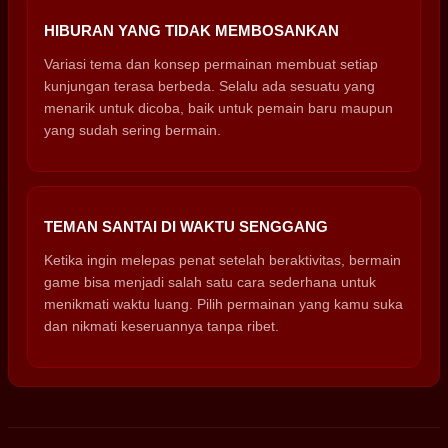
HIBURAN YANG TIDAK MEMBOSANKAN
Variasi tema dan konsep permainan membuat setiap
kunjungan terasa berbeda. Selalu ada sesuatu yang
menarik untuk dicoba, baik untuk pemain baru maupun
yang sudah sering bermain.
TEMAN SANTAI DI WAKTU SENGGANG
Ketika ingin melepas penat setelah beraktivitas, bermain
game bisa menjadi salah satu cara sederhana untuk
menikmati waktu luang. Pilih permainan yang kamu suka
dan nikmati keseruannya tanpa ribet.