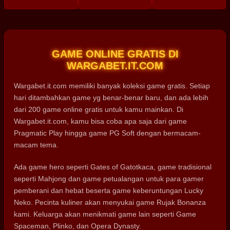
GAME ONLINE GRATIS DI
WARGABET.IT.COM
Wargabet.it.com memiliki banyak koleksi game gratis. Setiap
hari ditambahkan game yg benar-benar baru, dan ada lebih
dari 200 game online gratis untuk kamu mainkan. Di
Wargabet.it.com, kamu bisa coba apa saja dari game
Pragmatic Play hingga game PG Soft dengan bermacam-
macam tema.
Ada game hero seperti Gates of Gatotkaca, game tradisional
seperti Mahjong dan game petualangan untuk para gamer
pemberani dan hebat beserta game keberuntungan Lucky
Neko. Pecinta kuliner akan menyukai game Rujak Bonanza
kami. Keluarga akan menikmati game lain seperti Game
Spaceman, Plinko, dan Opera Dynasty.