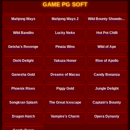
GAME PG SOFT
RTP
93.13
%
RTP
91.08
%
RTP
90.26
%
Mahjong Ways
Mahjong Ways 2
Wild Bounty Showdown
RTP
91.52
%
RTP
96.44
%
RTP
91.73
%
Wild Bandito
Lucky Neko
Hot Pot Chilli
HOT
RTP
96.62
%
RTP
91.83
%
RTP
91.37
%
Geisha's Revenge
Pinata Wins
Wild of Ape
HOT
RTP
95.3
%
RTP
91.46
%
RTP
95.95
%
Oishi Delight
Yakuza Honor
Rise of Apollo
HIGH RTP
HIGH RTP
RTP
95.5
%
RTP
96.26
%
RTP
94.47
%
Ganesha Gold
Dreams of Macau
Candy Bonanza
HIGH RTP
HOT
RTP
92.08
%
RTP
92.31
%
RTP
93.63
%
Phoenix Rises
Piggy Gold
Jungle Delight
RTP
91.87
%
RTP
91.95
%
RTP
94.79
%
Songkran Splash
The Great Icescape
Captain's Bounty
RTP
94.82
%
RTP
94.53
%
RTP
93.18
%
Dragon Hatch
Vampire's Charm
Opera Dynasty
RTP
91.08
%