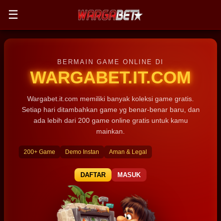
☰
BERMAIN GAME ONLINE DI
WARGABET.IT.COM
Wargabet.it.com memiliki banyak koleksi game gratis.
Setiap hari ditambahkan game yg benar-benar baru, dan
ada lebih dari 200 game online gratis untuk kamu
mainkan.
200+ Game
Demo Instan
Aman & Legal
DAFTAR
MASUK