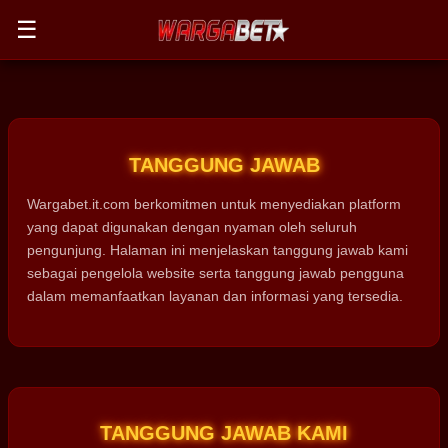
☰
TANGGUNG JAWAB
Wargabet.it.com berkomitmen untuk menyediakan platform
yang dapat digunakan dengan nyaman oleh seluruh
pengunjung. Halaman ini menjelaskan tanggung jawab kami
sebagai pengelola website serta tanggung jawab pengguna
dalam memanfaatkan layanan dan informasi yang tersedia.
TANGGUNG JAWAB KAMI